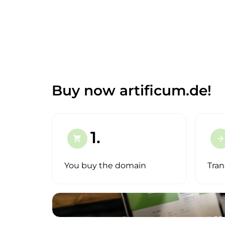
Buy now artificum.de!
1.
shopping_cart
arrow_forward
You buy the domain
Tran