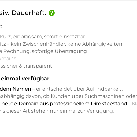
siv. Dauerhaft.
help
:
kurz, einprägsam, sofort einsetzbar
sitz – kein Zwischenhändler, keine Abhängigkeiten
e Rechnung, sofortige Übertragung
Domains
ssicher & transparent
 einmal verfügbar.
it dem Namen
– er entscheidet über Auffindbarkeit,
unabhängig davon, ob Kunden über Suchmaschinen ode
 eine .de-Domain aus professionellem Direktbestand
– kl
ns dieser Art stehen nur einmal zur Verfügung.