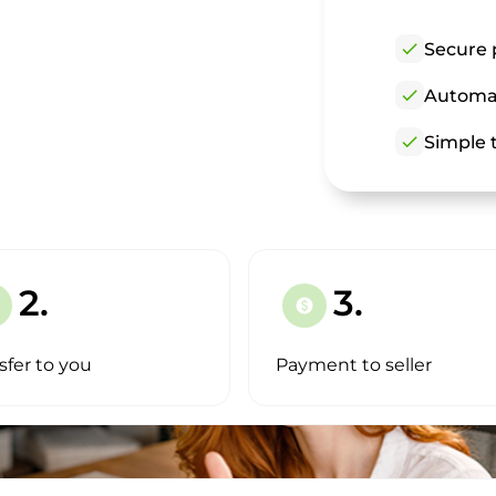
check
Secure 
check
Automat
check
Simple t
2.
3.
paid
sfer to you
Payment to seller