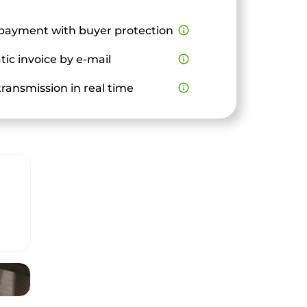
payment with buyer protection
info_outline
ic invoice by e-mail
info_outline
ransmission in real time
info_outline