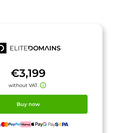
€3,199
info_outline
without VAT.
Buy now